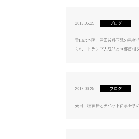
ブログ
2018.06.25
青山の本院、津田歯科医院の患者
られ、トランプ大統領と阿部首相を
ブログ
2018.06.25
先日、理事長とチベット伝承医学