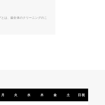
グとは、歯全体のクリーニングのこ
月
火
水
木
金
土
日祝