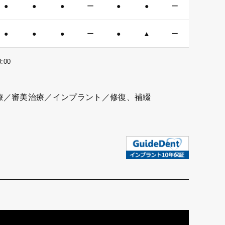
●
●
●
ー
●
●
ー
●
●
●
ー
●
▲
ー
:00
療／審美治療／インプラント／修復、補綴