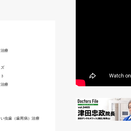
せ治療
ーズ
ント
綴治療
ない虫歯（歯周病）治療