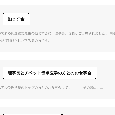
励ます会
様である阿達雅志先生の励ます会に、理事長、専務がご出席されました。 阿
結び付けられた功労者の方です。...
理事長とチベット伝承医学の方とのお食事会
のアルラ医学院のトップの方とのお食事会にて。 その際に、...