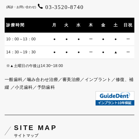
03-3520-8740
(再診・お問い合わせ)
診療時間
月
火
水
木
金
土
日祝
10：00～13：00
●
●
●
ー
●
●
ー
14：30～19：30
●
●
●
ー
●
▲
ー
※▲土曜日の午後は14:30~18:00
一般歯科／噛み合わせ治療／審美治療／インプラント／修復、補
綴
／小児歯科／予防歯科
SITE MAP
サイトマップ