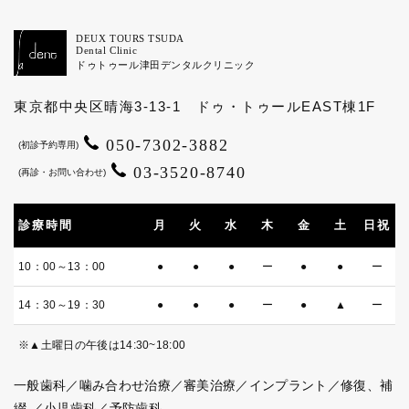
DEUX TOURS TSUDA
Dental Clinic
ドゥトゥール津田
デンタルクリニック
東京都中央区晴海3-13-1 ドゥ・トゥールEAST棟1F
050-7302-3882
(初診予約専用)
03-3520-8740
(再診・お問い合わせ)
診療時間
月
火
水
木
金
土
日祝
10：00～13：00
●
●
●
ー
●
●
ー
14：30～19：30
●
●
●
ー
●
▲
ー
※▲土曜日の午後は14:30~18:00
一般歯科／噛み合わせ治療／審美治療／インプラント／修復、補
綴
／小児歯科／予防歯科