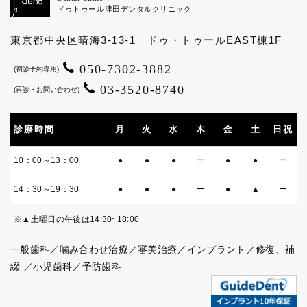
ドゥトゥール津田
デンタルクリニック
東京都中央区晴海3-13-1 ドゥ・トゥールEAST棟1F
050-7302-3882
(初診予約専用)
03-3520-8740
(再診・お問い合わせ)
診療時間
月
火
水
木
金
土
日祝
10：00～13：00
●
●
●
ー
●
●
ー
14：30～19：30
●
●
●
ー
●
▲
ー
※▲土曜日の午後は14:30~18:00
一般歯科／噛み合わせ治療／審美治療／インプラント／修復、補
綴
／小児歯科／予防歯科